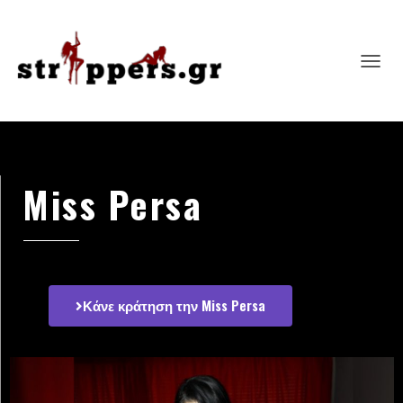
T
O
G
G
L
E
N
Miss Persa
A
V
I
G
A
T
I
Κάνε κράτηση την Miss Persa
O
N